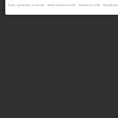
Szafy i garderoby na wymiar
Meble kuchenne Łódź
Nadruki na szkle
Współprac