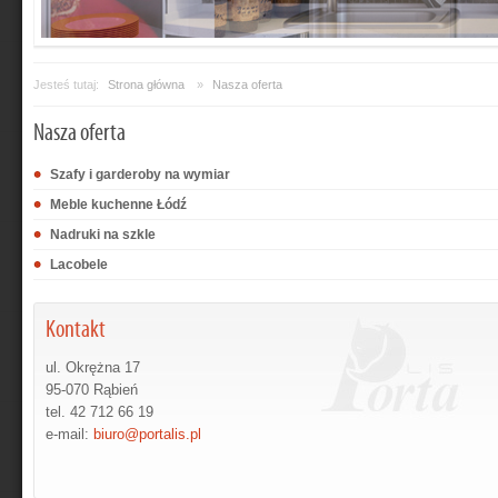
Jesteś tutaj:
Strona główna
»
Nasza oferta
Nasza oferta
Szafy i garderoby na wymiar
Meble kuchenne Łódź
Nadruki na szkle
Lacobele
Kontakt
ul. Okrężna 17
95-070 Rąbień
tel. 42 712 66 19
e-mail:
biuro@portalis.pl