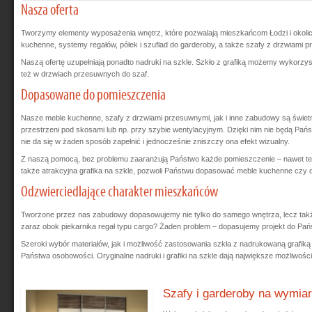
Nasza oferta
Tworzymy elementy wyposażenia wnętrz, które pozwalają mieszkańcom Łodzi i okol
kuchenne, systemy regałów, półek i szuflad do garderoby, a także szafy z drzwiami 
Naszą ofertę uzupełniają ponadto nadruki na szkle. Szkło z grafiką możemy wykorzys
też w drzwiach przesuwnych do szaf.
Dopasowane do pomieszczenia
Nasze meble kuchenne, szafy z drzwiami przesuwnymi, jak i inne zabudowy są świe
przestrzeni pod skosami lub np. przy szybie wentylacyjnym. Dzięki nim nie będą Państ
nie da się w żaden sposób zapełnić i jednocześnie zniszczy ona efekt wizualny.
Z naszą pomocą, bez problemu zaaranżują Państwo każde pomieszczenie – nawet te, 
także atrakcyjna grafika na szkle, pozwoli Państwu dopasować meble kuchenne czy d
Odzwierciedlające charakter mieszkańców
Tworzone przez nas zabudowy dopasowujemy nie tylko do samego wnętrza, lecz takż
zaraz obok piekarnika regał typu cargo? Żaden problem – dopasujemy projekt do Państ
Szeroki wybór materiałów, jak i możliwość zastosowania szkła z nadrukowaną grafiką
Państwa osobowości. Oryginalne nadruki i grafiki na szkle dają największe możliwości
Szafy i garderoby na wymiar