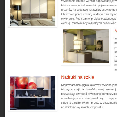
Wykonanie ich pod wymiar odpowiadający w
także stworzyć odpowiednio pojemne miejsc
drążków na wieszaki. Drzwi przesuwne do sz
lub wąskie przestrzenie, w których nie był
otwieraniu. Poza tym w projekcie zabudow
według Państwa indywidualnych oczekiwań.
M
I
p
p
e
Pa
k
k
fu
Nadruki na szkle
Niepowtarzalna głębia kolorów i wysoka jak
tak wyrazistej i bardzo efektownej dekoracj
pozwalając uzyskać oryginalne kompozycje,
umożliwiają stworzenie panelu wyróżniająceg
szkle to bardzo trwały i prosty w utrzyman
na działanie wysokich temperatur.