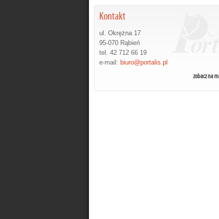
Kontakt
ul. Okrężna 17
95-070 Rąbień
tel. 42 712 66 19
e-mail:
biuro@portalis.pl
zobacz na m