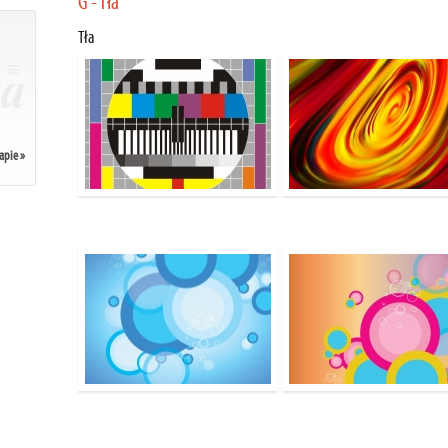
G - Tła
Tła
apie »