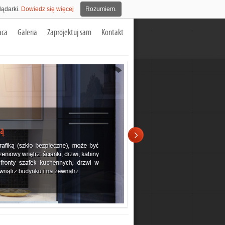
lądarki.
Dowiedz się więcej
Rozumiem.
aca
Galeria
Zaprojektuj sam
Kontakt