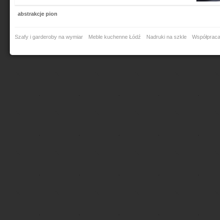
abstrakcje pion
Szafy i garderoby na wymiar
Meble kuchenne Łódź
Nadruki na szkle
Współprac